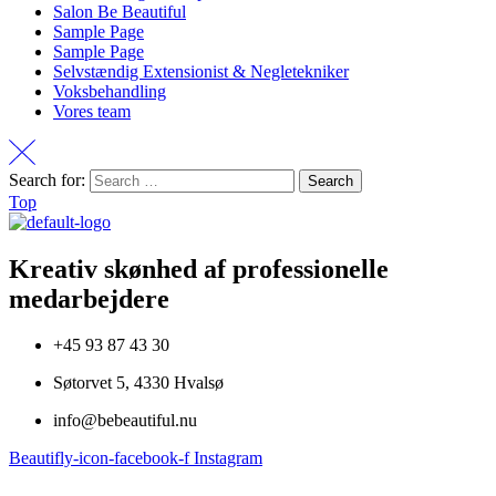
Salon Be Beautiful
Sample Page
Sample Page
Selvstændig Extensionist & Negletekniker
Voksbehandling
Vores team
Search for:
Top
Kreativ skønhed af professionelle
medarbejdere
+45 93 87 43 30
Søtorvet 5, 4330 Hvalsø
info@bebeautiful.nu
Beautifly-icon-facebook-f
Instagram