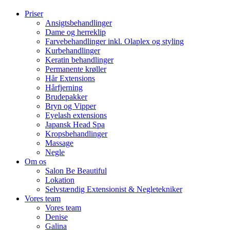
Priser
Ansigtsbehandlinger
Dame og herreklip
Farvebehandlinger inkl. Olaplex og styling
Kurbehandlinger
Keratin behandlinger
Permanente krøller
Hår Extensions
Hårfjerning
Brudepakker
Bryn og Vipper
Eyelash extensions
Japansk Head Spa
Kropsbehandlinger
Massage
Negle
Om os
Salon Be Beautiful
Lokation
Selvstændig Extensionist & Negletekniker
Vores team
Vores team
Denise
Galina