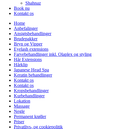
Shahnaz
Book nu
Kontakt os
Home
Anbefalinger
Ansigtsbehandlinger
Brudepakker
Bryn og Vipper
Eyelash extensions
Farvebehandlinger inkl. Olaplex og styling
Hår Extensions
Hårklip
Japanese Head Spa
Keratin behandlinger
Kontakt os
Kontakt os
Kropsbehandlinger
Kurbehandlinger
Lokation
Massage
Negle
Permanent krøller
Priser
Privatlivs- og cookiepolitik