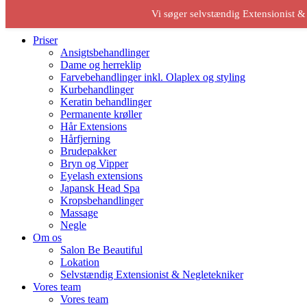
Vi søger selvstændig Extensionist &
Be beautiful
Priser
Ansigtsbehandlinger
Dame og herreklip
Farvebehandlinger inkl. Olaplex og styling
Kurbehandlinger
Keratin behandlinger
Permanente krøller
Hår Extensions
Hårfjerning
Brudepakker
Bryn og Vipper
Eyelash extensions
Japansk Head Spa
Kropsbehandlinger
Massage
Negle
Om os
Salon Be Beautiful
Lokation
Selvstændig Extensionist & Negletekniker
Vores team
Vores team