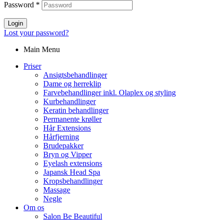
Password
*
Login
Lost your password?
Main Menu
Priser
Ansigtsbehandlinger
Dame og herreklip
Farvebehandlinger inkl. Olaplex og styling
Kurbehandlinger
Keratin behandlinger
Permanente krøller
Hår Extensions
Hårfjerning
Brudepakker
Bryn og Vipper
Eyelash extensions
Japansk Head Spa
Kropsbehandlinger
Massage
Negle
Om os
Salon Be Beautiful