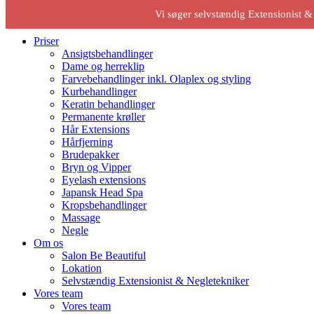
Vi søger selvstændig Extensionist &
Be beautiful
Priser
Ansigtsbehandlinger
Dame og herreklip
Farvebehandlinger inkl. Olaplex og styling
Kurbehandlinger
Keratin behandlinger
Permanente krøller
Hår Extensions
Hårfjerning
Brudepakker
Bryn og Vipper
Eyelash extensions
Japansk Head Spa
Kropsbehandlinger
Massage
Negle
Om os
Salon Be Beautiful
Lokation
Selvstændig Extensionist & Negletekniker
Vores team
Vores team