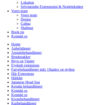
Lokation
Selvstændig Extensionist & Negletekniker
Vores team
Vores team
Denise
Galina
Shahnaz
Book nu
Kontakt os
Home
Anbefalinger
Ansigtsbehandlinger
Brudepakker
Bryn og Vipper
Eyelash extensions
Farvebehandlinger inkl. Olaplex og styling
Hår Extensions
Hårklip
Japanese Head Spa
Keratin behandlinger
Kontakt os
Kontakt os
Kropsbehandlinger
Kurbehandlinger