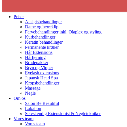
Be beautiful
Priser
Ansigtsbehandlinger
Dame og herreklip
Farvebehandlinger inkl. Olaplex og styling
Kurbehandlinger
Keratin behandlinger
Permanente krøller
Hår Extensions
Hårfjerning
Brudepakker
Bryn og Vipper
Eyelash extensions
Japansk Head Spa
Kropsbehandlinger
Massage
Negle
Om os
Salon Be Beautiful
Lokation
Selvstændig Extensionist & Negletekniker
Vores team
Vores team