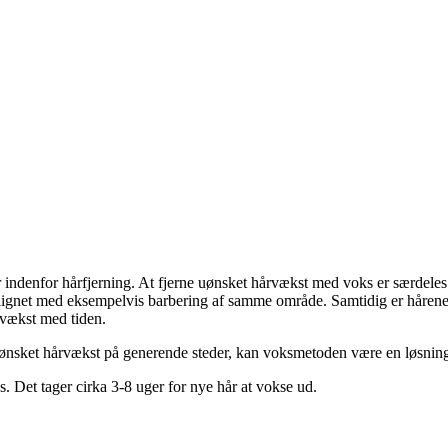
 indenfor hårfjerning. At fjerne uønsket hårvækst med voks er særdeles 
lignet med eksempelvis barbering af samme område. Samtidig er hårene, d
rvækst med tiden.
r uønsket hårvækst på generende steder, kan voksmetoden være en løsning
 Det tager cirka 3-8 uger for nye hår at vokse ud.