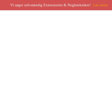
Vi søger selvstændig Extensionist & Negletekniker!
Læs mere